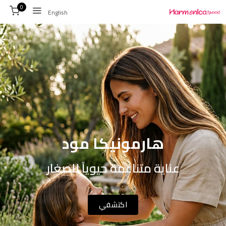
0
English
هارمونيكا مود
عناية متناغمة حيوياً للصغار
اكتشفي