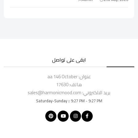
ابقى على تواصل
عنوان:
aa 146 October
هاتف:
17630
بريد الالكتروني:
sales@harmonicmood.com
Saturday-Sunday ::
9:27 PM - 9:27 PM