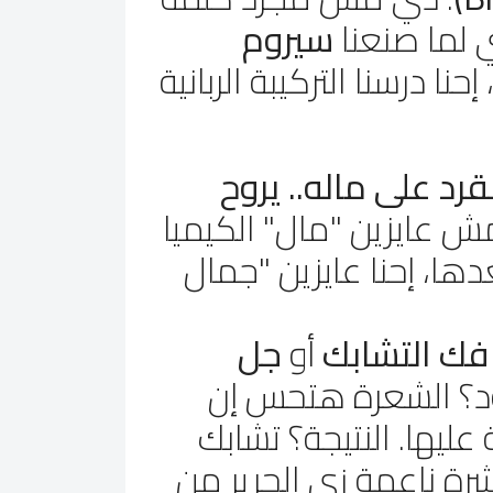
 لما صنعنا
سيروم
نا درسنا التركيبة الربانية
لقرد على ماله.. يروح
مش عايزين "مال" الكيميا
ها، إحنا عايزين "جمال
فك التشابك
أو
جل
د؟ الشعرة هتحس إن
ليها. النتيجة؟ تشابك
رة ناعمة زي الحرير من