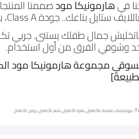
نا في
هارمونيكا مود
صممنا المنتجا
للايف ستايل بتاعك.. جودة Class A، بذكاء الطبيعة.
تخليش جمال طفلك يستنى. جربي تكنول
د وشوفي الفرق من أول استخدام.
سوقي مجموعة هارمونيكا مود الكام
طبيعة]
,
,
,
,
Ta
بيومايمتك
العناية بالأطفال
بشرة الأطفال
شعر الأطفال
روتين الأطفال