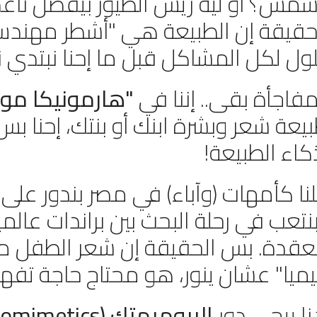
شمس؟ أو ليه ريش الطيور بيفضل ناع
حقيقة إن الطبيعة هي "أشطر مهندس"
ول لكل المشاكل قبل ما إحنا نبتدي ن
مفاجأة بقى.. إننا في
"هارمونيكا مود
كاء الطبيعة!
نا كأمهات (وآباء) في مصر بندور على "
نتعب في رحلة البحث بين براندات عالم
قدة. بس الحقيقة إن شعر الطفل 
ميا" عشان ينور، هو محتاج حاجة تفه
ا ييجي دور
البيوميمتك (Biomimetics)