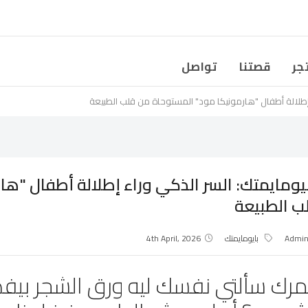
جر
قصتنا
تواصل
 إطلالة أطفال "هارمونيكا مود" المستوحاة من قلب الطبيعة
بيومايمتك: السر الذكي وراء إطلالة أطفال "ه
ب الطبيعة
Admi
بايومايمتك
4th April, 2026
رك سألتي نفسك ليه ورق الشجر بيفض