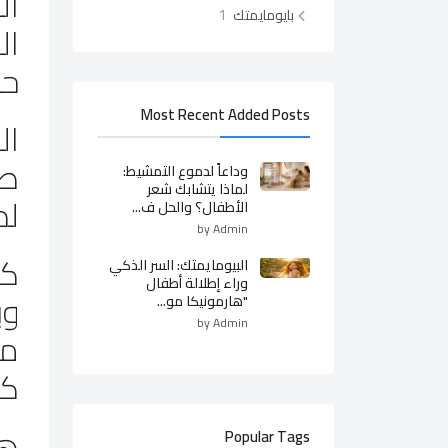
ال
1
بايومايمتك
ال
حل
Most Recent Added Posts
ال
وداعاً لدموع التمشيط:
لماذا يتشابك شعر
لذ
الأطفال؟ والحل ف...
by Admin
كل
البيومايمتك: السر الذكي
وراء إطلالة أطفال
وب
"هارمونيكا مو...
by Admin
مع
كي
هن
Popular Tags