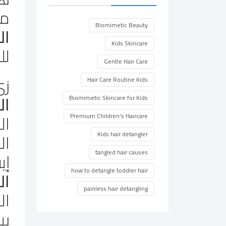
مع
Biomimetic Beauty
ال
Kids Skincare
لل
Gentle Hair Care
زي
Hair Care Routine Kids
ال
Biomimetic Skincare for Kids
ال
Premium Children's Haircare
ال
Kids hair detangler
tangled hair causes
إي
how to detangle toddler hair
ال
painless hair detangling
ال
بي