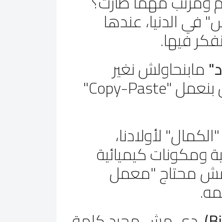
م ومرتب مهما طارت؟
 في الدنيا، عندها
فكر فيها.
"
مابنحاولش نغير
طبيعة شعر وبشرة ابنك أو بنتك، إحنا بس بنعمل "Copy-Paste"
الكمال" لأولادنا،
ية ومكونات كيميائية
مش محتاج "معمل
مه.
. دي مش مجرد كلمة