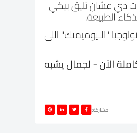
ت دي عشان تليق بيكي
وجيا "البيوميمتك" اللي
لة الآن - لجمال يشبه
مشاركة: