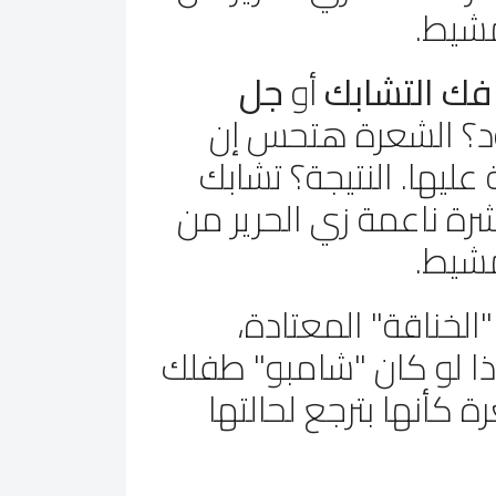
مشيط.
فك التشابك
أو
جل
د؟ الشعرة هتحس إن
ليها. النتيجة؟ تشابك
رة ناعمة زي الحرير من
مشيط.
الخناقة" المعتادة،
ا لو كان "شامبو" طفلك
كأنها بترجع لحالتها