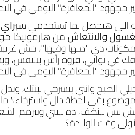
ر مجهود "المعافرة" اليومي في الت
ه اللي هيحصل لما تستخدمي
سبراي 
غسول والانتعاش
من هارمونيكا مو
مكونات دي "منها وفيها"، مش غريبة ع
فك في ثواني، فروة رأس بتتنفس، وبش
ر مجهود "المعافرة" اليومي في الت
يلي الصبح وانتي بتسرحي لبنتك، وبدل "
موضوع بقى لحظة دلل واسترخاء؟ ماذ
 بس بينظف، ده بيبني وبيرمم الشعرة 
أولى وقت الولادة؟