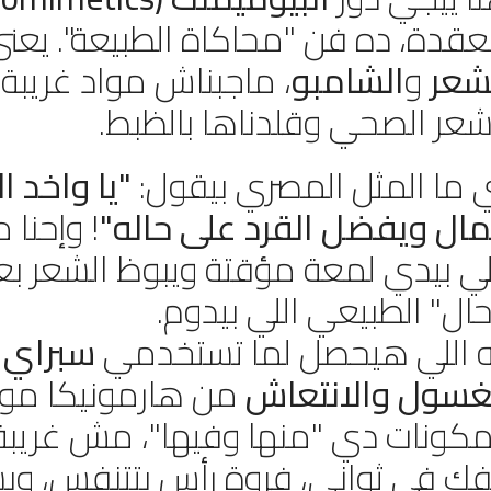
قدة، ده فن "محاكاة الطبيعة". يعني
شعر
و
الشامبو
، ماجبناش مواد غريبة، إح
شعر الصحي وقلدناها بالظبط.
 ما المثل المصري بيقول:
"يا واخد ا
مال ويفضل القرد على حاله"
! وإحنا 
لي بيدي لمعة مؤقتة ويبوظ الشعر بعد
حال" الطبيعي اللي بيدوم.
ه اللي هيحصل لما تستخدمي
سبراي 
غسول والانتعاش
من هارمونيكا مو
مكونات دي "منها وفيها"، مش غريبة ع
فك في ثواني، فروة رأس بتتنفس، وبش