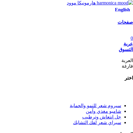
English
صفحات
0
عربة
التسوق
العربة
فارغة
اختر
سيروم شعر للنمو والحماية
شامبو مغذي وآمن
جل انتعاش وترطيب
سبراي شعر لفك التشابك