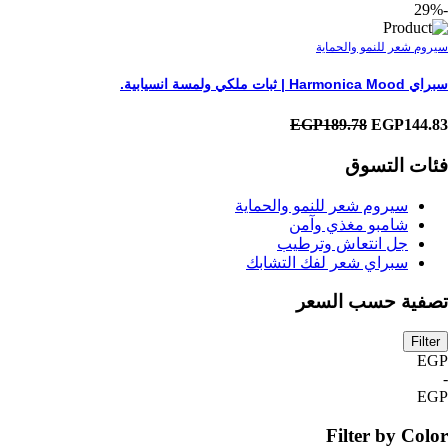
-29%
سيروم شعر للنمو والحماية
سبراي Harmonica Mood | ثبات ملكي ولمسة انسيابية.
EGP189.78
EGP144.83
فئات التسوق
سيروم شعر للنمو والحماية
شامبو مغذي وآمن
جل انتعاش وترطيب
سبراي شعر لفك التشابك
تصفية حسب السعر
Filter
EGP
-
EGP
Filter by Color